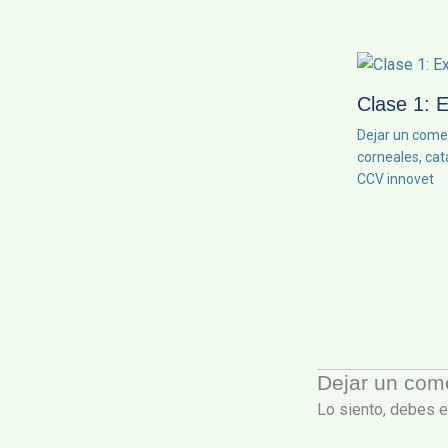
Clase 1: 
Dejar un come
corneales, ca
CCV innovet
Dejar un com
Lo siento, debes 