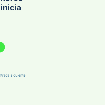
inicia
ntrada siguiente
→