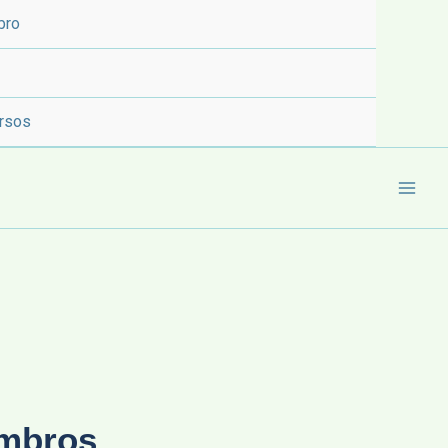
bro
rsos
embros