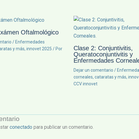
Exámen Oftalmológico
ntario
/
Enfermedades
Clase 2: Conjuntivitis,
taratas y más
,
innovet 2025
/ Por
Queratoconjuntivitis y
Enfermedades Corneal
Dejar un comentario
/
Enfermeda
corneales, cataratas y más
,
innov
CCV innovet
entario
estar
conectado
para publicar un comentario.