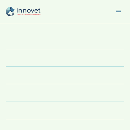
Ir
al
contenido